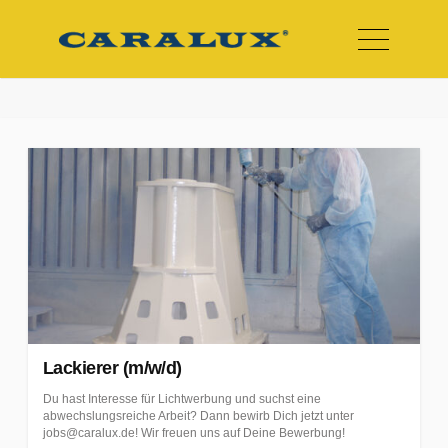
Skip
to
Menu
2
content
0
2
5
S
t
e
l
l
e
Lackierer (m/w/d)
n
a
Du hast Interesse für Lichtwerbung und suchst eine
abwechslungsreiche Arbeit? Dann bewirb Dich jetzt unter
n
jobs@caralux.de! Wir freuen uns auf Deine Bewerbung!