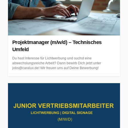
u
x
-
j
e
Projektmanager (m/w/d) – Technisches
t
Umfeld
z
Du hast Interesse für Lichtwerbung und suchst eine
t
abwechslungsreiche Arbeit? Dann bewirb Dich jetzt unter
jobs@caralux.de! Wir freuen uns auf Deine Bewerbung!
b
e
w
e
r
b
e